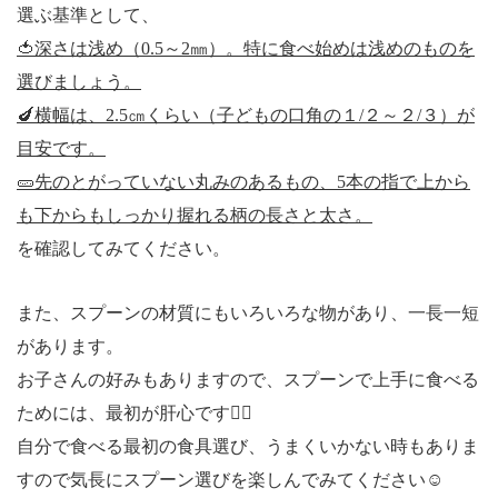
選ぶ基準として、
🍅
深さは浅め（
0.5
～
2
㎜）。特に食べ始めは浅めのものを
選びましょう。
🍆
横幅は、
2.5
㎝くらい（子どもの口角の１
/
２～２
/
３）が
目安です。
🥒
先のとがっていない丸みのあるもの、
5
本の指で上から
も下からもしっかり握れる柄の長さと太さ。
を確認してみてください。
また、スプーンの材質にもいろいろな物があり、一長一短
があります。
お子さんの好みもありますので、スプーンで上手に食べる
ためには、最初が肝心です
🙋‍♀️
自分で食べる最初の食具選び、うまくいかない時もありま
すので気長にスプーン選びを楽しんでみてください
☺️