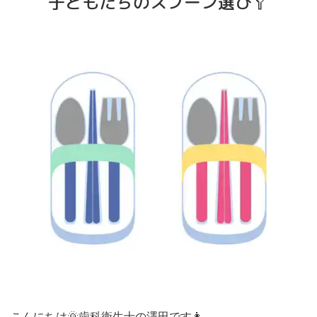
子どもたちのスプーン選び🥄
こんにちは
🌞
歯科衛生士の澤田です
👩