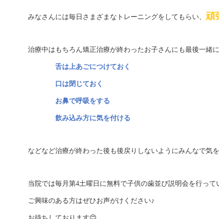
頑
みなさんには毎日さまざまなトレーニングをしてもらい、
治療中はもちろん矯正治療が終わったお子さんにも最後一緒
舌は上あごにつけておく
口は閉じておく
お鼻で呼吸をする
飲み込み方に気を付ける
などなど治療が終わった後も後戻りしないようにみんなで気を付け
当院では毎月第4土曜日に無料で子供の歯並び説明会を行って
ご興味のある方はぜひお声がけください♪
😊
お待ちしております