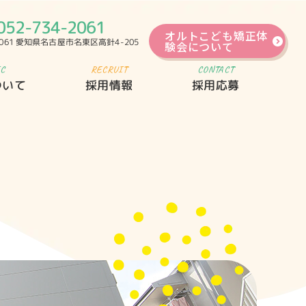
052-734-2061
オルトこども矯正体
0061 愛知県名古屋市名東区高針4-205
験会について
IC
RECRUIT
CONTACT
ついて
採用情報
採用応募