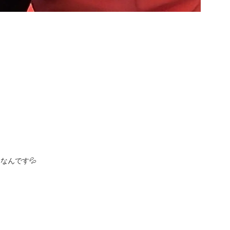
💦
らなんです