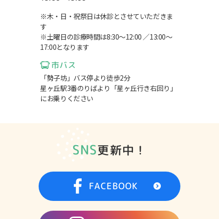
※木・日・祝祭日は休診とさせていただきま
す
※土曜日の診療時間は8:30～12:00 ／13:00～
17:00となります
市バス
「勢子坊」バス停より徒歩2分
星ヶ丘駅3番のりばより「星ヶ丘行き右回り」
にお乗りください
SNS
更新中！
FACEBOOK