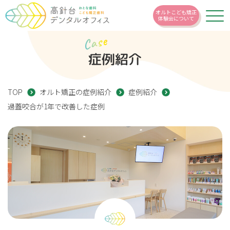
オルトこども矯正
体験会について
Case
症例紹介
TOP
オルト矯正の症例紹介
症例紹介
過蓋咬合が1年で改善した症例